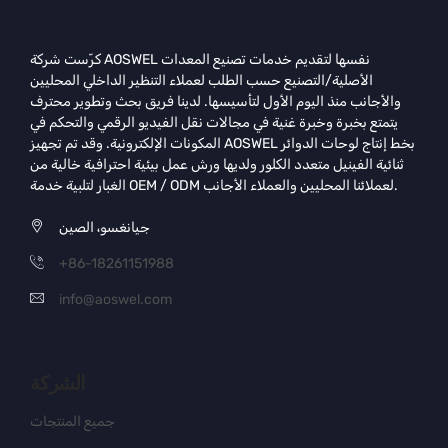
كرّست شركة AOSWEL نفسها لتقديم خدمات تصنيع المعدات
الأصلية/التصنيع حسب الطلب لعملاء التنظير الداخلي المحليين
والأجانب منذ اليوم الأول لتأسيسها. لدينا فريق بحث وتطوير محترف
يتمتع بخبرة وخبرة غنية في مجالات نقل الفيديو الرقمي والتحكم في
المكونات الإلكترونية. وقد تم تجهيز AOSWEL بخط إنتاج لوحات الدوائر
ثنائية الفينيل متعدد الكلور ولديها ورش عمل بيئية احترافية خالية من
الغبار لتلبية خدمة OEM / ODM لعملائنا المحليين والعملاء الأجانب.
جيانغسو، الصين
+86-18261151988
info@aoswel.com
الشركة
جميع المنتجات