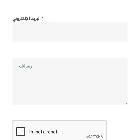
س
م
*
*
البريد الإلكتروني
ا
ل
ر
س
ا
ل
ة
*