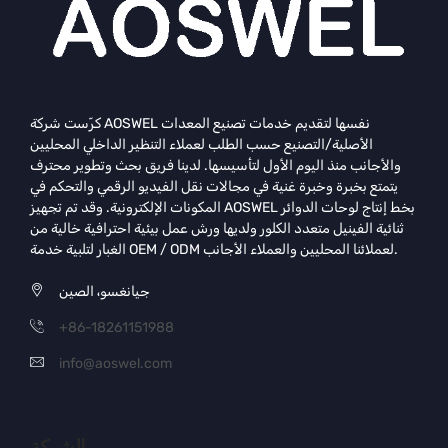
كرّست شركة AOSWEL نفسها لتقديم خدمات تصنيع المعدات
الأصلية/التصنيع حسب الطلب لعملاء التنظير الداخلي المحليين
والأجانب منذ اليوم الأول لتأسيسها. لدينا فريق بحث وتطوير محترف
يتمتع بخبرة وخبرة غنية في مجالات نقل الفيديو الرقمي والتحكم في
المكونات الإلكترونية. وقد تم تجهيز AOSWEL بخط إنتاج لوحات الدوائر
ثنائية الفينيل متعدد الكلور ولديها ورش عمل بيئية احترافية خالية من
الغبار لتلبية خدمة OEM / ODM لعملائنا المحليين والعملاء الأجانب.
جيانغسو، الصين
+86-18261151988
info@aoswel.com
الشركة